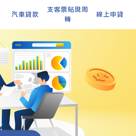
支客票貼現周
汽車貸款
線上申貸
轉
款！