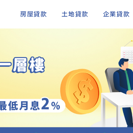
房屋貸款
土地貸款
返回首頁
企業貸款
高500萬，最低月息2%！高額度、無需抵押、當日快速撥
讓企業更上一層樓，貸就補！