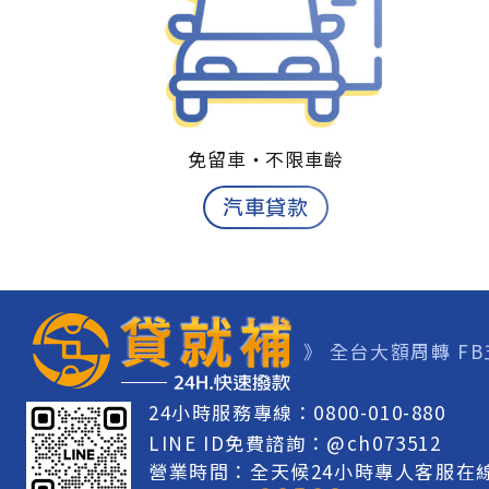
免留車‧
不限車齡
汽車貸款
》
全台大額周轉
F
24小時服務專線：
0800-010-880
LINE ID免費諮詢：
@ch073512
營業時間：
全天候24小時專人客服在