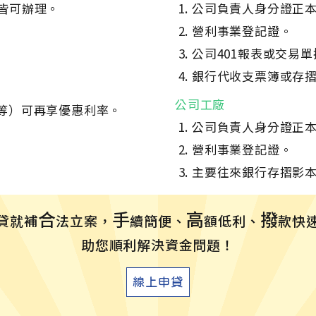
皆可辦理。
公司負責人身分證正
營利事業登記證。
公司401報表或交易單
銀行代收支票簿或存摺
公司工廠
等）可再享優惠利率。
公司負責人身分證正
營利事業登記證。
主要往來銀行存摺影本
合
手
高
撥
貸就補
法立案，
續簡便、
額低利、
款快
助您順利解決資金問題！
線上申貸