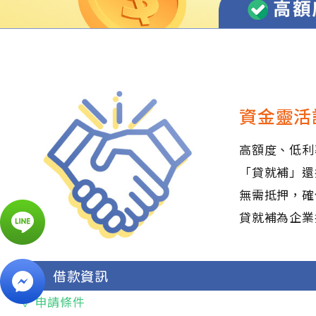
資金靈活
高額度、低利
「貸就補」還
無需抵押，確
貸就補為企業
借款資訊
✓ 申請條件