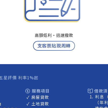
高額低利‧
迅速撥款
支客票貼現周轉
B五星評價 利率1%起
服務項目
借款須
利息
✓
房屋貸款
（年利
✓
土地貸款
線