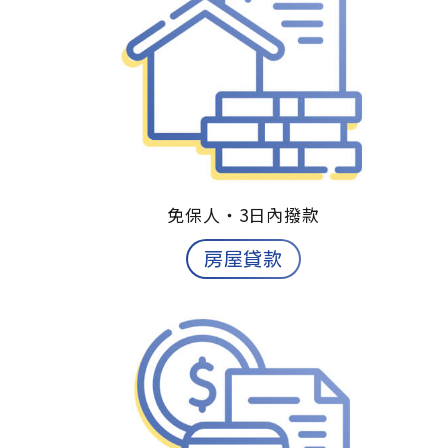
免保人‧
3日內撥款
房屋貸款