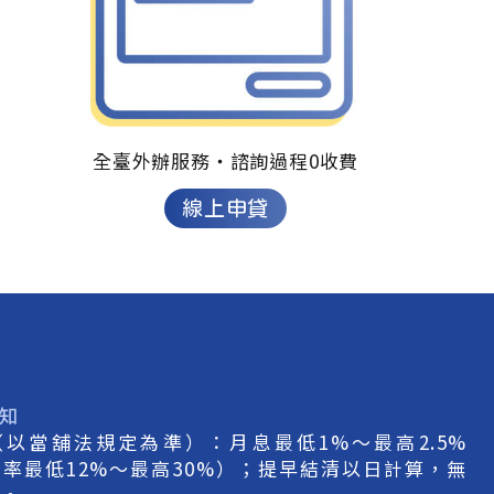
全臺外辦服務‧
諮詢過程0收費
線上申貸
知
（以當舖法規定為準）：月息最低1%～最高2.5%
率最低12%～最高30%）；提早結清以日計算，無